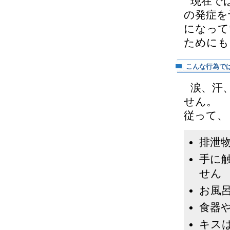
現在で
の発症を
になって
ためにも
こんな行為で
涙、汗
せん。
従って、
排泄
手に
せん
お風
食器
キス