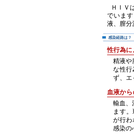
ＨＩＶ
でいます
液、膣分
感染経路は？
性行為に
精液や
な性行
ず、エ
血液から
輸血、
ます。
が行わ
感染の