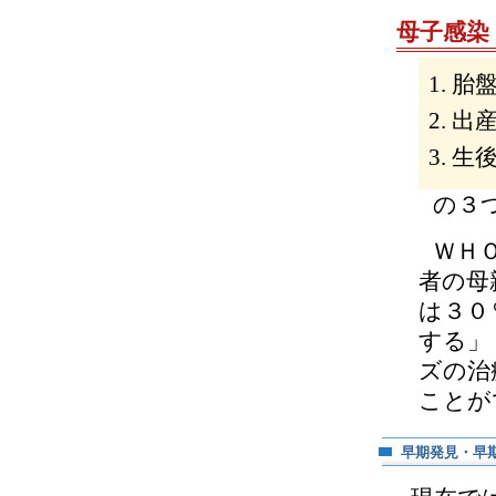
母子感染
胎
出
生
の３
ＷＨ
者の母
は３０
する」
ズの治
ことが
早期発見・早